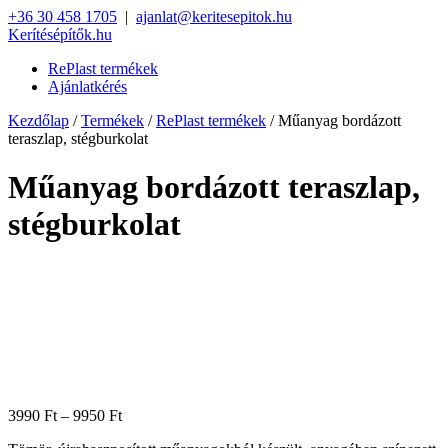
+36 30 458 1705
|
ajanlat@keritesepitok.hu
Kerítésépítők.hu
RePlast termékek
Ajánlatkérés
Kezdőlap
/
Termékek
/
RePlast termékek
/ Műanyag bordázott
teraszlap, stégburkolat
Műanyag bordázott teraszlap,
stégburkolat
3990
Ft
–
9950
Ft