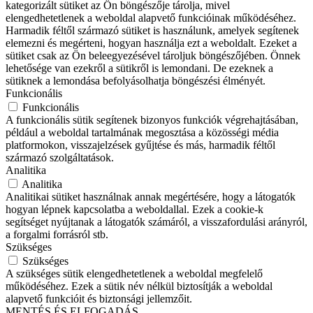
kategorizált sütiket az Ön böngészője tárolja, mivel
elengedhetetlenek a weboldal alapvető funkcióinak működéséhez.
Harmadik féltől származó sütiket is használunk, amelyek segítenek
elemezni és megérteni, hogyan használja ezt a weboldalt. Ezeket a
sütiket csak az Ön beleegyezésével tároljuk böngészőjében. Önnek
lehetősége van ezekről a sütikről is lemondani. De ezeknek a
sütiknek a lemondása befolyásolhatja böngészési élményét.
Funkcionális
Funkcionális
A funkcionális sütik segítenek bizonyos funkciók végrehajtásában,
például a weboldal tartalmának megosztása a közösségi média
platformokon, visszajelzések gyűjtése és más, harmadik féltől
származó szolgáltatások.
Analitika
Analitika
Analitikai sütiket használnak annak megértésére, hogy a látogatók
hogyan lépnek kapcsolatba a weboldallal. Ezek a cookie-k
segítséget nyújtanak a látogatók számáról, a visszafordulási arányról,
a forgalmi forrásról stb.
Szükséges
Szükséges
A szükséges sütik elengedhetetlenek a weboldal megfelelő
működéséhez. Ezek a sütik név nélkül biztosítják a weboldal
alapvető funkcióit és biztonsági jellemzőit.
MENTÉS ÉS ELFOGADÁS