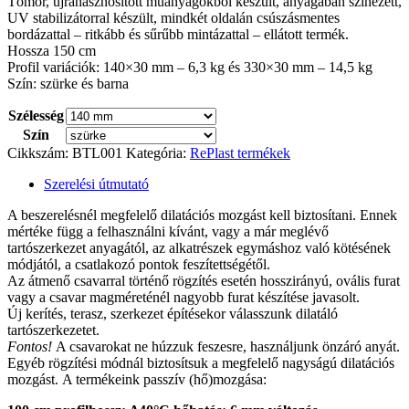
Tömör, újrahasznosított műanyagokból készült, anyagában színezett,
UV stabilizátorral készült, mindkét oldalán csúszásmentes
bordázattal – ritkább és sűrűbb mintázattal – ellátott termék.
Hossza 150 cm
Profil variációk: 140×30 mm – 6,3 kg és 330×30 mm – 14,5 kg
Szín: szürke és barna
Szélesség
Szín
Cikkszám:
BTL001
Kategória:
RePlast termékek
Szerelési útmutató
A beszerelésnél megfelelő dilatációs mozgást kell biztosítani. Ennek
mértéke függ a felhasználni kívánt, vagy a már meglévő
tartószerkezet anyagától, az alkatrészek egymáshoz való kötésének
módjától, a csatlakozó pontok feszítettségétől.
Az átmenő csavarral történő rögzítés esetén hosszirányú, ovális furat
vagy a csavar magméreténél nagyobb furat készítése javasolt.
Új kerítés, terasz, szerkezet építésekor válasszunk dilatáló
tartószerkezetet.
Fontos!
A csavarokat ne húzzuk feszesre, használjunk önzáró anyát.
Egyéb rögzítési módnál biztosítsuk a megfelelő nagyságú dilatációs
mozgást. A termékeink passzív (hő)mozgása: