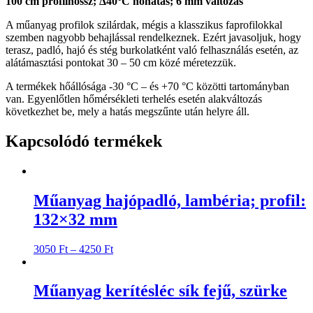
100 cm profilhossz; Δ40°C hőhatás; 6 mm változás
A műanyag profilok szilárdak, mégis a klasszikus faprofilokkal
szemben nagyobb behajlással rendelkeznek. Ezért javasoljuk, hogy
terasz, padló, hajó és stég burkolatként való felhasználás esetén, az
alátámasztási pontokat 30 – 50 cm közé méretezzük.
A termékek hőállósága -30 °C – és +70 °C közötti tartományban
van. Egyenlőtlen hőmérsékleti terhelés esetén alakváltozás
következhet be, mely a hatás megszűnte után helyre áll.
Kapcsolódó termékek
Műanyag hajópadló, lambéria; profil:
132×32 mm
3050
Ft
–
4250
Ft
Műanyag kerítésléc sík fejű, szürke