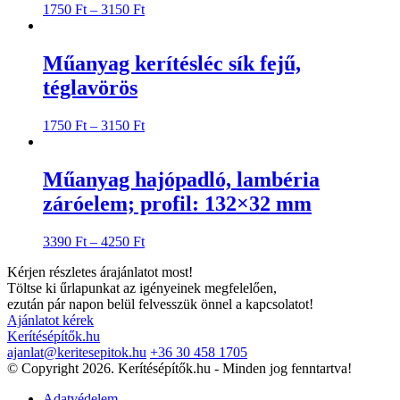
1750
Ft
–
3150
Ft
Műanyag kerítésléc sík fejű,
téglavörös
1750
Ft
–
3150
Ft
Műanyag hajópadló, lambéria
záróelem; profil: 132×32 mm
3390
Ft
–
4250
Ft
Kérjen részletes árajánlatot most!
Töltse ki űrlapunkat az igényeinek megfelelően,
ezután pár napon belül felvesszük önnel a kapcsolatot!
Ajánlatot kérek
Kerítésépítők.hu
ajanlat@keritesepitok.hu
+36 30 458 1705
© Copyright 2026. Kerítésépítők.hu - Minden jog fenntartva!
Adatvédelem